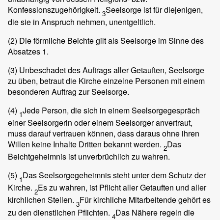
Konfessionszugehörigkeit.
Seelsorge ist für diejenigen,
3
die sie in Anspruch nehmen, unentgeltlich.
(2)
Die förmliche Beichte gilt als Seelsorge im Sinne des
Absatzes 1.
(3)
Unbeschadet des Auftrags aller Getauften, Seelsorge
zu üben, betraut die Kirche einzelne Personen mit einem
besonderen Auftrag zur Seelsorge.
(4)
Jede Person, die sich in einem Seelsorgegespräch
1
einer Seelsorgerin oder einem Seelsorger anvertraut,
muss darauf vertrauen können, dass daraus ohne ihren
Willen keine Inhalte Dritten bekannt werden.
Das
2
Beichtgeheimnis ist unverbrüchlich zu wahren.
(5)
Das Seelsorgegeheimnis steht unter dem Schutz der
1
Kirche.
Es zu wahren, ist Pflicht aller Getauften und aller
2
kirchlichen Stellen.
Für kirchliche Mitarbeitende gehört es
3
zu den dienstlichen Pflichten.
Das Nähere regeln die
4