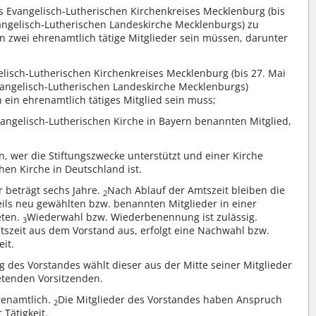
s Evangelisch-Lutherischen Kirchenkreises Mecklenburg (bis
angelisch-Lutherischen Landeskirche Mecklenburgs) zu
 zwei ehrenamtlich tätige Mitglieder sein müssen, darunter
elisch-Lutherischen Kirchenkreises Mecklenburg (bis 27. Mai
vangelisch-Lutherischen Landeskirche Mecklenburgs)
 ein ehrenamtlich tätiges Mitglied sein muss;
angelisch-Lutherischen Kirche in Bayern benannten Mitglied,
, wer die Stiftungszwecke unterstützt und einer Kirche
hen Kirche in Deutschland ist.
r beträgt sechs Jahre.
Nach Ablauf der Amtszeit bleiben die
2
eils neu gewählten bzw. benannten Mitglieder in einer
eten.
Wiederwahl bzw. Wiederbenennung ist zulässig.
3
mtszeit aus dem Vorstand aus, erfolgt eine Nachwahl bzw.
it.
g des Vorstandes wählt dieser aus der Mitte seiner Mitglieder
etenden Vorsitzenden.
renamtlich.
Die Mitglieder des Vorstandes haben Anspruch
2
 Tätigkeit.