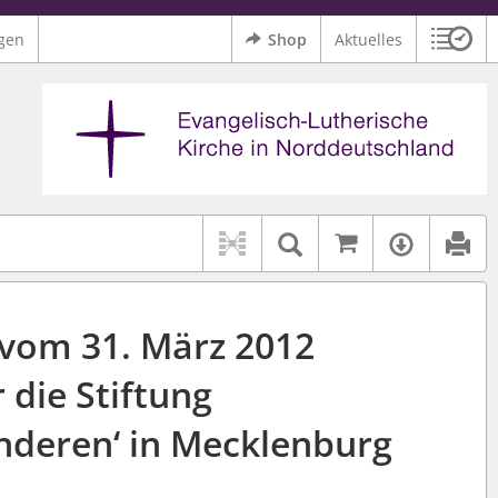
gen
Shop
Aktuelles
Sitzu
Logo Ev.-Luth. Kirche in Norddeutschland
 findet auch: "Pfarrerinitiative" oder "Pfarrerausschuss".
serer Hilfe.
Auf kirchenr
Textsuche im D
Verfüg
vom 31. März 2012
r die Stiftung
Anderen‘ in Mecklenburg