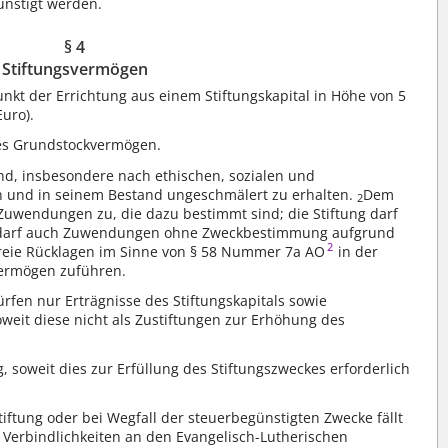
nstigt werden.
§ 4
Stiftungsvermögen
unkt der Errichtung aus einem Stiftungskapital in Höhe von 5
Euro).
res Grundstockvermögen.
gend, insbesondere nach ethischen, sozialen und
n und in seinem Bestand ungeschmälert zu erhalten.
Dem
2
uwendungen zu, die dazu bestimmt sind; die Stiftung darf
 darf auch Zuwendungen ohne Zweckbestimmung aufgrund
2
reie Rücklagen im Sinne von § 58 Nummer 7a AO
in der
vermögen zuführen.
rfen nur Erträgnisse des Stiftungskapitals sowie
it diese nicht als Zustiftungen zur Erhöhung des
, soweit dies zur Erfüllung des Stiftungszweckes erforderlich
iftung oder bei Wegfall der steuerbegünstigten Zwecke fällt
 Verbindlichkeiten an den Evangelisch-Lutherischen