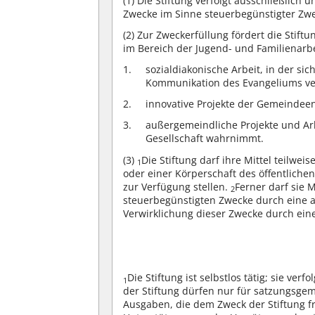
(1)
Die Stiftung verfolgt ausschließlich 
Zwecke im Sinne steuerbegünstigter Zw
(2)
Zur Zweckerfüllung fördert die Stiftu
im Bereich der Jugend- und Familienarb
sozialdiakonische Arbeit, in der s
Kommunikation des Evangeliums ve
innovative Projekte der Gemeinde
außergemeindliche Projekte und Arb
Gesellschaft wahrnimmt.
(3)
Die Stiftung darf ihre Mittel teilwe
1
oder einer Körperschaft des öffentlich
zur Verfügung stellen.
Ferner darf sie 
2
steuerbegünstigten Zwecke durch eine a
Verwirklichung dieser Zwecke durch eine
Die Stiftung ist selbstlos tätig; sie verf
1
der Stiftung dürfen nur für satzungsg
Ausgaben, die dem Zweck der Stiftung 