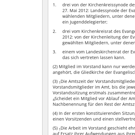
drei von der Kirchenkreissynode de
27. Mai 2012: Landessynode der Ev
wählenden Mitgliedern, unter denen
ein Jugenddelegierter;
drei vom Kirchenkreisrat des Evang
2012: von der Kirchenleitung der E
gewählten Mitgliedern, unter denen
einem vom Landeskirchenrat der Ev
das sich vertreten lassen kann.
(2)
Mitglied im Vorstand kann nur werden
angehört, die Gliedkirche der Evangelisc
(3)
Die Amtszeit der Vorstandsmitgliede
1
Vorstandsmitglieder im Amt, bis die jew
Vorstandssitzung erstmals zusammentr
Scheidet ein Mitglied vor Ablauf der A
4
Nachbenennung für den Rest der Amtsze
(4)
In der ersten konstituierenden Sitzun
einen Vorsitzenden und einen stellvertr
(5)
Die Arbeit im Vorstand geschieht eh
1
auf Ersatz ihrer Aufwendungen aus ihrer