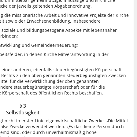
und unmittelbar gemeinnützige, mildtätige und kirchliche
ecke der jeweils geltenden Abgabenordnung.
ng die missionarische Arbeit und innovative Projekte der Kirche
eit sowie der Erwachsenenbildung, insbesondere
ich soziale und bildungsbezogene Aspekte mit lebensnaher
rbinden;
entwicklung und Gemeindeerneuerung;
eitsfelder, in denen Kirche Mitverantwortung in der
ise einer anderen, ebenfalls steuerbegünstigten Körperschaft
en Rechts zu den oben genannten steuerbegünstigten Zwecken
Mittel für die Verwirklichung der oben genannten
ndere steuerbegünstigte Körperschaft oder für die
 Körperschaft des öffentlichen Rechts beschaffen.
§ 3
Selbstlosigkeit
olgt nicht in erster Linie eigenwirtschaftliche Zwecke.
Die Mittel
2
emäße Zwecke verwendet werden.
Es darf keine Person durch
3
fremd sind, oder durch unverhältnismäßig hohe