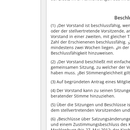
Beschl
(1)
Der Vorstand ist beschlussfähig, we
1
oder der stellvertretende Vorsitzende, 
Vorstand in einer zweiten, mit gleiche
Zahl der Erschienenen beschlussfähig.
3
mindestens zwei Wochen liegen.
In der
4
Beschlussfähigkeit hinzuweisen.
(2)
Der Vorstand beschließt mit einfac
1
gemeinsamen Sitzung, zu welcher der Vo
haben muss.
Bei Stimmengleichheit gilt
2
(3)
Auf begründeten Antrag eines Mitgli
(4)
Der Vorstand kann zu seinen Sitzung
beratender Stimme hinzuziehen.
(5)
Über die Sitzungen und Beschlüsse ist
dem stellvertretenden Vorsitzenden und
(6)
Beschlüsse über Satzungsänderunge
1
und einem Zustimmungsbeschluss des Ki
Mecklenburg (bis 27. Mai 2012: der Kirc