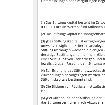
Unterstützungen oder Vergütungen begü
(1)
Das Stiftungskapital besteht im Zeitp
000 000 Euro (in Worten: fünf Millionen 
(2)
Das Stiftungskapital ist unangreifba
(3)
Das Stiftungskapital ist ertragbrin
1
umweltverträglichen Kriterien anzulege
Stiftungsvermögen wachsen diejenigen Z
derartige Zustiftungen annehmen.
Sie
3
einer Verfügung von Todes wegen und f
jeweils gültigen Fassung dem Stiftungs
(4)
Zur Erfüllung des Stiftungszweckes dü
Zuwendungen herangezogen werden, sowe
Stiftungskapitals bestimmt sind.
(5)
Die Bildung von Rücklagen ist zulässig
ist.
(6)
Bei Aufhebung oder Auflösung der St
1
das Stiftungsvermögen nach Abzug aller