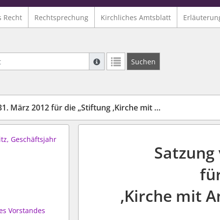
s Recht
Rechtsprechung
Kirchliches Amtsblatt
Erläuterun
Suche mit Platzhalter "*", Bsp. Pfarrer*,
Suchen
Weitere Suchoperatoren finden Sie in un
2012 für die „Stiftung ‚Kirche mit Anderen‘ in Mecklenburg"
tz, Geschäftsjahr
Satzung 
fü
‚Kirche mit 
es Vorstandes