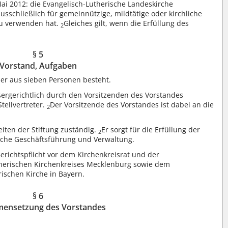
Mai 2012: die Evangelisch-Lutherische Landeskirche
usschließlich für gemeinnützige, mildtätige oder kirchliche
zu verwenden hat.
Gleiches gilt, wenn die Erfüllung des
2
§ 5
Vorstand, Aufgaben
der aus sieben Personen besteht.
ußergerichtlich durch den Vorsitzenden des Vorstandes
tellvertreter.
Der Vorsitzende des Vorstandes ist dabei an die
2
eiten der Stiftung zuständig.
Er sorgt für die Erfüllung der
2
liche Geschäftsführung und Verwaltung.
erichtspflicht vor dem Kirchenkreisrat und der
therischen Kirchenkreises Mecklenburg sowie dem
ischen Kirche in Bayern.
§ 6
ensetzung des Vorstandes