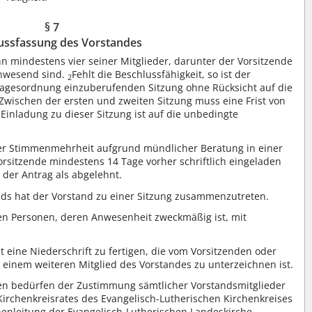
§ 7
ussfassung des Vorstandes
nn mindestens vier seiner Mitglieder, darunter der Vorsitzende
anwesend sind.
Fehlt die Beschlussfähigkeit, so ist der
2
r Tagesordnung einzuberufenden Sitzung ohne Rücksicht auf die
Zwischen der ersten und zweiten Sitzung muss eine Frist von
 Einladung zu dieser Sitzung ist auf die unbedingte
her Stimmenmehrheit aufgrund mündlicher Beratung in einer
rsitzende mindestens 14 Tage vorher schriftlich eingeladen
 der Antrag als abgelehnt.
eds hat der Vorstand zu einer Sitzung zusammenzutreten.
en Personen, deren Anwesenheit zweckmäßig ist, mit
 eine Niederschrift zu fertigen, die vom Vorsitzenden oder
 einem weiteren Mitglied des Vorstandes zu unterzeichnen ist.
n bedürfen der Zustimmung sämtlicher Vorstandsmitglieder
rchenkreisrates des Evangelisch-Lutherischen Kirchenkreises
henleitung der Evangelisch-Lutherischen Landeskirche