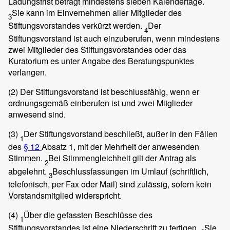
Ladungsfrist beträgt mindestens sieben Kalendertage.
Sie kann im Einvernehmen aller Mitglieder des
3
Stiftungsvorstandes verkürzt werden.
Der
4
Stiftungsvorstand ist auch einzuberufen, wenn mindestens
zwei Mitglieder des Stiftungsvorstandes oder das
Kuratorium es unter Angabe des Beratungspunktes
verlangen.
(2)
Der Stiftungsvorstand ist beschlussfähig, wenn er
ordnungsgemäß einberufen ist und zwei Mitglieder
anwesend sind.
(3)
Der Stiftungsvorstand beschließt, außer in den Fällen
1
des
§ 12
Absatz 1, mit der Mehrheit der anwesenden
Stimmen.
Bei Stimmengleichheit gilt der Antrag als
2
abgelehnt.
Beschlussfassungen im Umlauf (schriftlich,
3
telefonisch, per Fax oder Mail) sind zulässig, sofern kein
Vorstandsmitglied widerspricht.
(4)
Über die gefassten Beschlüsse des
1
Stiftungsvorstandes ist eine Niederschrift zu fertigen.
Sie