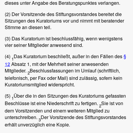
dieses unter Angabe des Beratungspunktes verlangen.
(2)
Der Vorsitzende des Stiftungsvorstandes bereitet die
Sitzungen des Kuratoriums vor und nimmt mit beratender
Stimme an diesen teil.
(3)
Das Kuratorium ist beschlussfähig, wenn wenigstens
vier seiner Mitglieder anwesend sind.
(4)
Das Kuratorium beschließt, außer in den Fällen des
§
1
12
Absatz 1, mit der Mehrheit seiner anwesenden
Mitglieder.
Beschlussfassungen im Umlauf (schriftlich,
2
telefonisch, per Fax oder Mail) sind zulässig, sofern kein
Kuratoriumsmitglied widerspricht.
(5)
Über die in den Sitzungen des Kuratoriums gefassten
1
Beschlüsse ist eine Niederschrift zu fertigen.
Sie ist von
2
dem Vorsitzenden und einem weiteren Mitglied zu
unterschreiben.
Der Vorsitzende des Stiftungsvorstandes
3
erhält unverzüglich eine Kopie.