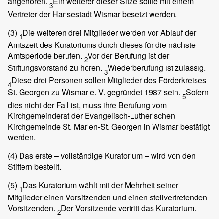
angehören.
Ein weiterer dieser Sitze sollte mit einem
3
Vertreter der Hansestadt Wismar besetzt werden.
(3)
Die weiteren drei Mitglieder werden vor Ablauf der
1
Amtszeit des Kuratoriums durch dieses für die nächste
Amtsperiode berufen.
Vor der Berufung ist der
2
Stiftungsvorstand zu hören.
Wiederberufung ist zulässig.
3
Diese drei Personen sollen Mitglieder des Förderkreises
4
St. Georgen zu Wismar e. V. gegründet 1987 sein.
Sofern
5
dies nicht der Fall ist, muss ihre Berufung vom
Kirchgemeinderat der Evangelisch-Lutherischen
Kirchgemeinde St. Marien-St. Georgen in Wismar bestätigt
werden.
(4)
Das erste – vollständige Kuratorium – wird von den
Stiftern bestellt.
(5)
Das Kuratorium wählt mit der Mehrheit seiner
1
Mitglieder einen Vorsitzenden und einen stellvertretenden
Vorsitzenden.
Der Vorsitzende vertritt das Kuratorium.
2