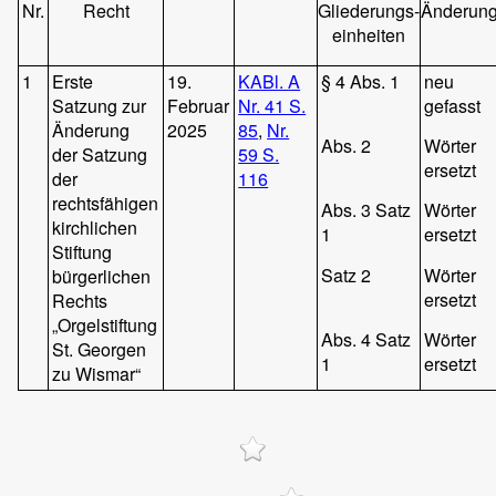
Nr.
Recht
Gliederungs-
Änderun
einheiten
1
Erste
19.
KABl. A
§ 4 Abs. 1
neu
Satzung zur
Februar
Nr. 41 S.
gefasst
Änderung
2025
85
,
Nr.
Abs. 2
Wörter
der Satzung
59 S.
ersetzt
der
116
rechtsfähigen
Abs. 3 Satz
Wörter
kirchlichen
1
ersetzt
Stiftung
Satz 2
Wörter
bürgerlichen
ersetzt
Rechts
„Orgelstiftung
Abs. 4 Satz
Wörter
St. Georgen
1
ersetzt
zu Wismar“