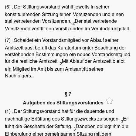
(6)
Der Stiftungsvorstand wählt jeweils in seiner
1
konstituierenden Sitzung einen Vorsitzenden und einen
stellvertretenden Vorsitzenden.
Der stellvertretende
2
Vorsitzende vertritt den Vorsitzenden im Verhinderungsfall.
(7)
Scheidet ein Vorstandsmitglied vor Ablauf seiner
1
Amtszeit aus, beruft das Kuratorium unter Beachtung der
vorstehenden Bestimmungen ein neues Vorstandsmitglied
für die restliche Amtszeit.
Mit Ablauf der Amtszeit bleibt
2
ein Mitglied im Amt bis zum Amtsantritt seines
Nachfolgers.
§ 7
Aufgaben des Stiftungsvorstandes
(1)
Der Stiftungsvorstand hat für die dauernde und
1
nachhaltige Erfüllung des Stiftungszwecks zu sorgen.
Er
2
führt die Geschäfte der Stiftung.
Daneben obliegt ihm die
3
Einberufung einer gemeinsamen Sitzung mit dem