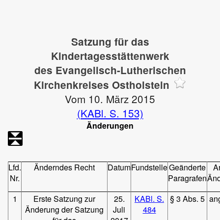
Satzung für das
Kindertagesstättenwerk
des Evangelisch-Lutherischen
Kirchenkreises Ostholstein
Vom 10. März 2015
(KABl. S. 153)
Änderungen
Lfd.
Änderndes Recht
Datum
Fundstelle
Geänderte
Ar
Nr.
Paragrafen
Än
1
Erste Satzung zur
25.
KABl.
S.
§ 3 Abs. 5
an
Änderung der Satzung
Juli
484