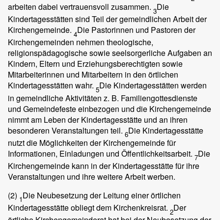
arbeiten dabei vertrauensvoll zusammen.
Die
3
Kindertagesstätten sind Teil der gemeindlichen Arbeit der
Kirchengemeinde.
Die Pastorinnen und Pastoren der
4
Kirchengemeinden nehmen theologische,
religionspädagogische sowie seelsorgerliche Aufgaben an
Kindern, Eltern und Erziehungsberechtigten sowie
Mitarbeiterinnen und Mitarbeitern in den örtlichen
Kindertagesstätten wahr.
Die Kindertagesstätten werden
5
in gemeindliche Aktivitäten z. B. Familiengottesdienste
und Gemeindefeste einbezogen und die Kirchengemeinde
nimmt am Leben der Kindertagesstätte und an ihren
besonderen Veranstaltungen teil.
Die Kindertagesstätte
6
nutzt die Möglichkeiten der Kirchengemeinde für
Informationen, Einladungen und Öffentlichkeitsarbeit.
Die
7
Kirchengemeinde kann in der Kindertagesstätte für ihre
Veranstaltungen und ihre weitere Arbeit werben.
(2)
Die Neubesetzung der Leitung einer örtlichen
1
Kindertagesstätte obliegt dem Kirchenkreisrat.
Der
2
örtliche Kirchengemeinderat hat bei der Neubesetzung der