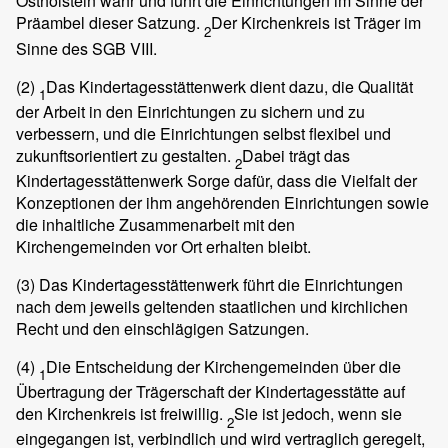
Ostholstein wahr und führt die Einrichtungen im Sinne der
Präambel dieser Satzung.
Der Kirchenkreis ist Träger im
2
Sinne des SGB VIII.
(2)
Das Kindertagesstättenwerk dient dazu, die Qualität
1
der Arbeit in den Einrichtungen zu sichern und zu
verbessern, und die Einrichtungen selbst flexibel und
zukunftsorientiert zu gestalten.
Dabei trägt das
2
Kindertagesstättenwerk Sorge dafür, dass die Vielfalt der
Konzeptionen der ihm angehörenden Einrichtungen sowie
die inhaltliche Zusammenarbeit mit den
Kirchengemeinden vor Ort erhalten bleibt.
(3)
Das Kindertagesstättenwerk führt die Einrichtungen
nach dem jeweils geltenden staatlichen und kirchlichen
Recht und den einschlägigen Satzungen.
(4)
Die Entscheidung der Kirchengemeinden über die
1
Übertragung der Trägerschaft der Kindertagesstätte auf
den Kirchenkreis ist freiwillig.
Sie ist jedoch, wenn sie
2
eingegangen ist, verbindlich und wird vertraglich geregelt,