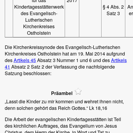
für das
2017
Kindertagesstättenwerk
§ 4 Abs. 2
An
des Evangelisch-
Satz 3
er
Lutherischen
Kirchenkreises
Ostholstein
Die Kirchenkreissynode des Evangelisch-Lutherischen
Kirchenkreises Ostholstein hat am 19. Mai 2014 aufgrund
des
Artikels 45
Absatz 3 Nummer 1 und 6 und des
Arti
kels
41
Absatz 2 Satz 2 der Verfassung die nachfolgende
Satzung beschlossen:
Präambel
„Lasst die Kinder zu mir kommen und wehret ihnen nicht,
denn solchen gehört das Reich Gottes.“ Lk 18,16
Die Arbeit der evangelischen Kindertagesstätten ist Teil
des kirchlichen Auftrages, das Evangelium von Jesus
Christus, dem Herrn der Kirche, in Wort und Tat zu