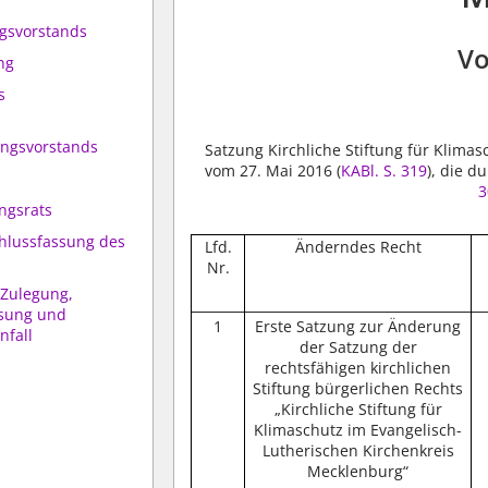
ngsvorstands
Vo
ng
s
tungsvorstands
Satzung Kirchliche Stiftung für Klima
vom 27. Mai 2016 (
KABl. S. 319
), die d
3
ngsrats
hlussfassung des
Lfd.
Änderndes Recht
Nr.
 Zulegung,
sung und
1
Erste Satzung zur Änderung
fall
der Satzung der
rechtsfähigen kirchlichen
Stiftung bürgerlichen Rechts
„Kirchliche Stiftung für
Klimaschutz im Evangelisch-
Lutherischen Kirchenkreis
Mecklenburg“