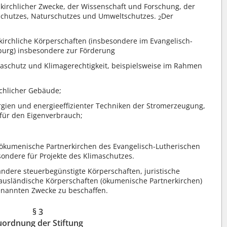
g kirchlicher Zwecke, der Wissenschaft und Forschung, der
schutzes, Naturschutzes und Umweltschutzes.
Der
2
irchliche Körperschaften (insbesondere im Evangelisch-
burg) insbesondere zur Förderung
maschutz und Klimagerechtigkeit, beispielsweise im Rahmen
rchlicher Gebäude;
rgien und energieeffizienter Techniken der Stromerzeugung,
 für den Eigenverbrauch;
ökumenische Partnerkirchen des Evangelisch-Lutherischen
ondere für Projekte des Klimaschutzes.
r andere steuerbegünstigte Körperschaften, juristische
 ausländische Körperschaften (ökumenische Partnerkirchen)
genannten Zwecke zu beschaffen.
§ 3
uordnung der Stiftung