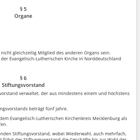
§ 5
Organe
nicht gleichzeitig Mitglied des anderen Organs sein.
 der Evangelisch-Lutherischen Kirche in Norddeutschland
§ 6
Stiftungsvorstand
svorstand verwaltet, der aus mindestens einem und höchstens
ungsvorstands beträgt fünf Jahre.
 dem Evangelisch-Lutherischen Kirchenkreis Mecklenburg als
fen.
genden Stiftungsvorstand, wobei Wiederwahl, auch mehrfach,
t führt der Stiftungsvorstand die Geschäfte bis zur Wahl des