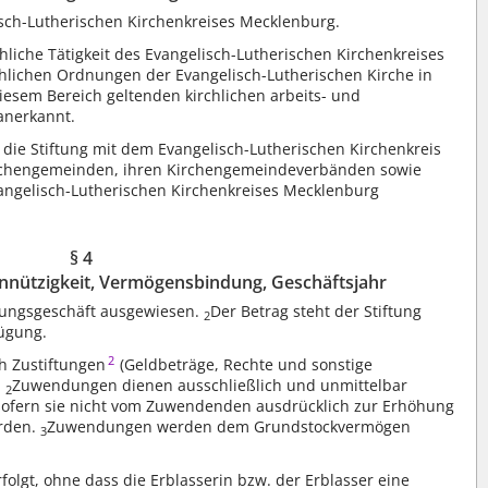
lisch-Lutherischen Kirchenkreises Mecklenburg.
rchliche Tätigkeit des Evangelisch-Lutherischen Kirchenkreises
hlichen Ordnungen der Evangelisch-Lutherischen Kirche in
iesem Bereich geltenden kirchlichen arbeits- und
anerkannt.
 die Stiftung mit dem Evangelisch-Lutherischen Kirchenkreis
irchengemeinden, ihren Kirchengemeindeverbänden sowie
angelisch-Lutherischen Kirchenkreises Mecklenburg
§ 4
nnützigkeit, Vermögensbindung, Geschäftsjahr
tungsgeschäft ausgewiesen.
Der Betrag steht der Stiftung
2
fügung.
2
h Zustiftungen
(Geldbeträge, Rechte und sonstige
.
Zuwendungen dienen ausschließlich und unmittelbar
2
ofern sie nicht vom Zuwendenden ausdrücklich zur Erhöhung
rden.
Zuwendungen werden dem Grundstockvermögen
3
lgt, ohne dass die Erblasserin bzw. der Erblasser eine