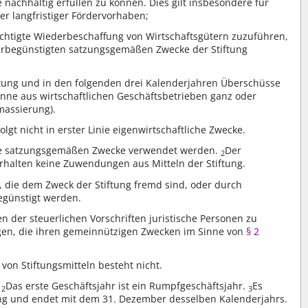
nachhaltig erfüllen zu können. Dies gilt insbesondere für
er langfristiger Fördervorhaben;
sichtigte Wiederbeschaffung von Wirtschaftsgütern zuzuführen,
uerbegünstigten satzungsgemäßen Zwecke der Stiftung
chtung und in den folgenden drei Kalenderjahren Überschüsse
ne aus wirtschaftlichen Geschäftsbetrieben ganz oder
massierung).
rfolgt nicht in erster Linie eigenwirtschaftliche Zwecke.
 die satzungsgemäßen Zwecke verwendet werden.
Der
2
erhalten keine Zuwendungen aus Mitteln der Stiftung.
 die dem Zweck der Stiftung fremd sind, oder durch
egünstigt werden.
en der steuerlichen Vorschriften juristische Personen zu
igen, die ihren gemeinnützigen Zwecken im Sinne von
§ 2
on Stiftungsmitteln besteht nicht.
.
Das erste Geschäftsjahr ist ein Rumpfgeschäftsjahr.
Es
2
3
ung und endet mit dem 31. Dezember desselben Kalenderjahrs.