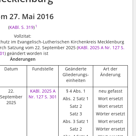
m 27. Mai 2016
1
(
KABl. S. 319
)
Vollzitat:
schutz im Evangelisch-Lutherischen Kirchenkreis Mecklenburg
urch Satzung vom 22. September 2025 (
KABl. 2025 A Nr. 127 S.
01
) geändert worden ist
Änderungen
Datum
Fundstelle
Geänderte
Art der
Gliederungs-
Änderung
einheiten
22.
KABl. 2025 A
§ 4 Abs. 1
neu gefasst
September
Nr. 127 S. 301
Abs. 2 Satz 1
Wort ersetzt
2025
Satz 2
Wort ersetzt
Satz 3
Wörter ersetzt
Abs. 3 Satz 1
Wort ersetzt
Satz 2
Wörter ersetzt