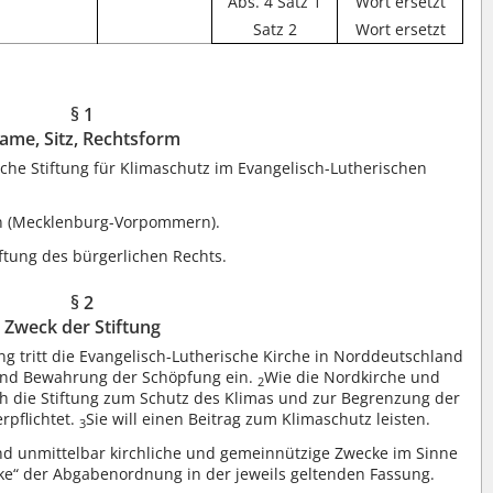
Abs. 4 Satz 1
Wort ersetzt
Satz 2
Wort ersetzt
§ 1
ame, Sitz, Rechtsform
che Stiftung für Klimaschutz im Evangelisch-Lutherischen
rin (Mecklenburg-Vorpommern).
tiftung des bürgerlichen Rechts.
§ 2
Zweck der Stiftung
g tritt die Evangelisch-Lutherische Kirche in Norddeutschland
n und Bewahrung der Schöpfung ein.
Wie die Nordkirche und
2
ich die Stiftung zum Schutz des Klimas und zur Begrenzung der
rpflichtet.
Sie will einen Beitrag zum Klimaschutz leisten.
3
 und unmittelbar kirchliche und gemeinnützige Zwecke im Sinne
ke“ der Abgabenordnung in der jeweils geltenden Fassung.