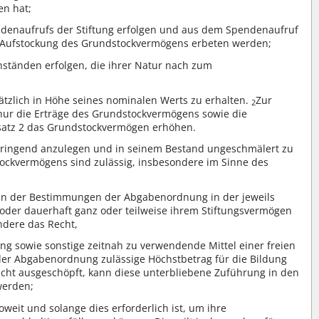
en hat;
enaufrufs der Stiftung erfolgen und aus dem Spendenaufruf
zur Aufstockung des Grundstockvermögens erbeten werden;
änden erfolgen, die ihrer Natur nach zum
tzlich in Höhe seines nominalen Werts zu erhalten.
Zur
2
nur die Erträge des Grundstockvermögens sowie die
satz 2 das Grundstockvermögen erhöhen.
bringend anzulegen und in seinem Bestand ungeschmälert zu
ckvermögens sind zulässig, insbesondere im Sinne des
hmen der Bestimmungen der Abgabenordnung in der jeweils
g oder dauerhaft ganz oder teilweise ihrem Stiftungsvermögen
ndere das Recht,
g sowie sonstige zeitnah zu verwendende Mittel einer freien
der Abgabenordnung zulässige Höchstbetrag für die Bildung
nicht ausgeschöpft, kann diese unterbliebene Zuführung in den
werden;
oweit und solange dies erforderlich ist, um ihre