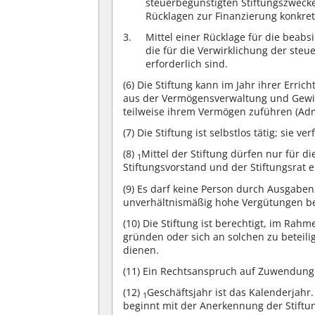
steuerbegünstigten Stiftungszwecke 
Rücklagen zur Finanzierung konkret
Mittel einer Rücklage für die beab
die für die Verwirklichung der ste
erforderlich sind.
(6)
Die Stiftung kann im Jahr ihrer Erri
aus der Vermögensverwaltung und Gewin
teilweise ihrem Vermögen zuführen (Ad
(7)
Die Stiftung ist selbstlos tätig; sie ve
(8)
Mittel der Stiftung dürfen nur für
1
Stiftungsvorstand und der Stiftungsrat 
(9)
Es darf keine Person durch Ausgaben,
unverhältnismäßig hohe Vergütungen b
(10)
Die Stiftung ist berechtigt, im Rahm
gründen oder sich an solchen zu beteil
dienen.
(11)
Ein Rechtsanspruch auf Zuwendung v
(12)
Geschäftsjahr ist das Kalenderjahr
1
beginnt mit der Anerkennung der Stift