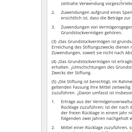
zeitnahe Verwendung vorgeschrieb
Zuwendungen aufgrund eines Spend
ersichtlich ist, dass die Beträge 
Zuwendungen von Vermögensgegenst
Grundstockvermögen gehören.
(3)
Das Grundstockvermögen ist grundsä
1
Erreichung des Stiftungszwecks dienen 
Zuwendungen, soweit sie nicht nach Ab
(4)
Das Grundstockvermögen ist ertrag
1
erhalten.
Umschichtungen des Grundsto
2
Zwecks der Stiftung.
(5)
Die Stiftung ist berechtigt, im Ra
1
geltenden Fassung ihre Mittel zeitweili
zuzuführen.
Davon umfasst ist insbeso
2
Erträge aus der Vermögensverwaltun
Rücklage zuzuführen; ist der nach 
der freien Rücklage in einem Jahr 
folgenden zwei Jahren nachgeholt 
Mittel einer Rücklage zuzuführen, s