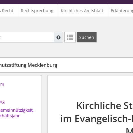
s Recht
Rechtsprechung
Kirchliches Amtsblatt
Erläuterun
Suche mit Platzhalter "*", Bsp. Pfarrer*,
Suchen
Weitere Suchoperatoren finden Sie in un
hutzstiftung Mecklenburg
orm
ung
Kirchliche S
Gemeinnützigkeit,
im Evangelisch-
häftsjahr
M