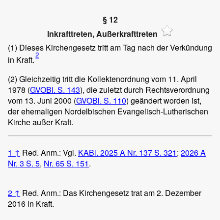
§ 12
Inkrafttreten, Außerkrafttreten
(1)
Dieses Kirchengesetz tritt am Tag nach der Verkündung
2
in Kraft.
(2)
Gleichzeitig tritt die Kollektenordnung vom 11. April
1978 (
GVOBl. S. 143
), die zuletzt durch Rechtsverordnung
vom 13. Juni 2000 (
GVOBl. S. 110
) geändert worden ist,
der ehemaligen Nordelbischen Evangelisch-Lutherischen
Kirche außer Kraft.
1
↑
Red. Anm.: Vgl.
KABl. 2025 A Nr. 137 S. 321
;
2026 A
Nr. 3 S. 5
,
Nr. 65 S. 151
.
2
↑
Red. Anm.: Das Kirchengesetz trat am 2. Dezember
2016 in Kraft.