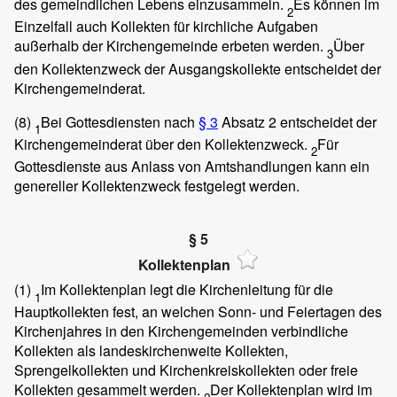
des gemeindlichen Lebens einzusammeln.
Es können im
2
Einzelfall auch Kollekten für kirchliche Aufgaben
außerhalb der Kirchengemeinde erbeten werden.
Über
3
den Kollektenzweck der Ausgangskollekte entscheidet der
Kirchengemeinderat.
(8)
Bei Gottesdiensten nach
§ 3
Absatz 2 entscheidet der
1
Kirchengemeinderat über den Kollektenzweck.
Für
2
Gottesdienste aus Anlass von Amtshandlungen kann ein
genereller Kollektenzweck festgelegt werden.
§ 5
Kollektenplan
(1)
Im Kollektenplan legt die Kirchenleitung für die
1
Hauptkollekten fest, an welchen Sonn- und Feiertagen des
Kirchenjahres in den Kirchengemeinden verbindliche
Kollekten als landeskirchenweite Kollekten,
Sprengelkollekten und Kirchenkreiskollekten oder freie
Kollekten gesammelt werden.
Der Kollektenplan wird im