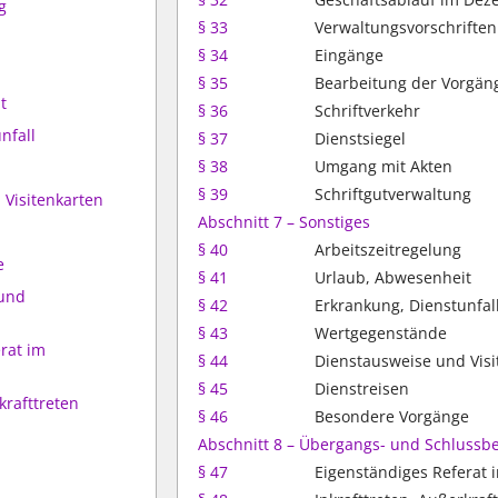
g
§ 33
Verwaltungsvorschriften
§ 34
Eingänge
§ 35
Bearbeitung der Vorgän
t
§ 36
Schriftverkehr
nfall
§ 37
Dienstsiegel
§ 38
Umgang mit Akten
§ 39
Schriftgutverwaltung
 Visitenkarten
Abschnitt 7 – Sonstiges
§ 40
Arbeitszeitregelung
e
§ 41
Urlaub, Abwesenheit
 und
§ 42
Erkrankung, Dienstunfal
§ 43
Wertgegenstände
rat im
§ 44
Dienstausweise und Visi
§ 45
Dienstreisen
krafttreten
§ 46
Besondere Vorgänge
Abschnitt 8 – Übergangs- und Schluss
§ 47
Eigenständiges Referat 