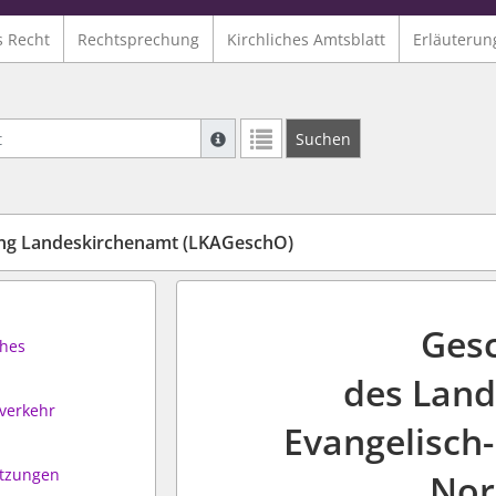
s Recht
Rechtsprechung
Kirchliches Amtsblatt
Erläuterun
Suche mit Platzhalter "*", Bsp. Pfarrer*,
Suchen
Weitere Suchoperatoren finden Sie in un
ng Landeskirchenamt (LKAGeschO)
Ges
ches
des Land
sverkehr
Evangelisch-
itzungen
Nor