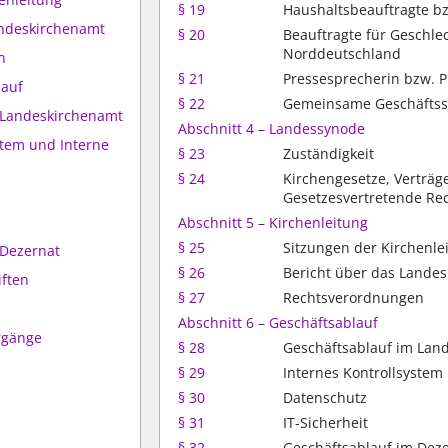
§ 19
Haushaltsbeauftragte b
andeskirchenamt
§ 20
Beauftragte für Geschle
Norddeutschland
n
§ 21
Pressesprecherin bzw. 
lauf
§ 22
Gemeinsame Geschäftsst
m Landeskirchenamt
Abschnitt 4 – Landessynode
stem und Interne
§ 23
Zuständigkeit
§ 24
Kirchengesetze, Verträ
Gesetzesvertretende Re
Abschnitt 5 – Kirchenleitung
§ 25
Sitzungen der Kirchenle
 Dezernat
§ 26
Bericht über das Lande
iften
§ 27
Rechtsverordnungen
Abschnitt 6 – Geschäftsablauf
rgänge
§ 28
Geschäftsablauf im Lan
§ 29
Internes Kontrollsystem
§ 30
Datenschutz
§ 31
IT-Sicherheit
§ 32
Geschäftsablauf im Dez