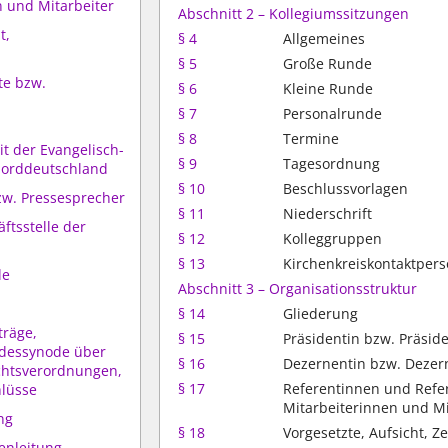
n und Mitarbeiter
Abschnitt 2 – Kollegiumssitzungen
t,
§ 4
Allgemeines
§ 5
Große Runde
te bzw.
§ 6
Kleine Runde
§ 7
Personalrunde
§ 8
Termine
t der Evangelisch-
§ 9
Tagesordnung
Norddeutschland
§ 10
Beschlussvorlagen
zw. Pressesprecher
§ 11
Niederschrift
tsstelle der
§ 12
Kolleggruppen
§ 13
Kirchenkreiskontaktper
de
Abschnitt 3 – Organisationsstruktur
§ 14
Gliederung
träge,
§ 15
Präsidentin bzw. Präsid
ndessynode über
§ 16
Dezernentin bzw. Dezer
chtsverordnungen,
§ 17
Referentinnen und Refe
hlüsse
Mitarbeiterinnen und Mi
ng
§ 18
Vorgesetzte, Aufsicht, 
enleitung