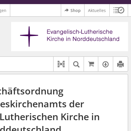
gen
Shop
Aktuelles
Sitzu
Logo Ev.-Luth. Kirche in Norddeutschland
 findet auch: "Pfarrerinitiative" oder "Pfarrerausschuss".
serer Hilfe.
Auf kirchenr
Textsuche im D
Verfüg
Dokument-Beziehungen
chäftsordnung
eskirchenamts der
Lutherischen Kirche in
ddeutschland