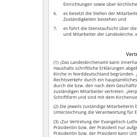
Einrichtungen sowie über kirchliche
es besetzt die Stellen der Mitarbe
Zuständigkeiten bestehen und
es führt die Dienstaufsicht über d
und Mitarbeiter der Landeskirche, 
Vert
(1)
Das Landeskirchenamt kann innerha
1
Haushalts schriftliche Erklärungen abge
Kirche in Norddeutschland begründen.
Rechtsverkehr durch ein hauptamtliche
durch die bzw. den nach dem Geschäftsv
zuständigen Mitarbeiter vertreten.
Ver
3
Schriftform und sind mit dem Kirchensi
(2)
Die jeweils zuständige Mitarbeiterin 
Unterzeichnung die Verantwortung für E
(3)
Zur Vertretung der Evangelisch-Luth
1
Präsidentin bzw. der Präsident nur aufg
Präsidentin bzw. der Präsident kann Unt