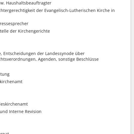
zw. Haushaltsbeauftragter
chtergerechtigkeit der Evangelisch-Lutherischen Kirche in
Pressesprecher
elle der Kirchengerichte
ge, Entscheidungen der Landessynode über
chtsverordnungen, Agenden, sonstige Beschlüsse
itung
skirchenamt
deskirchenamt
 und Interne Revision
ernat