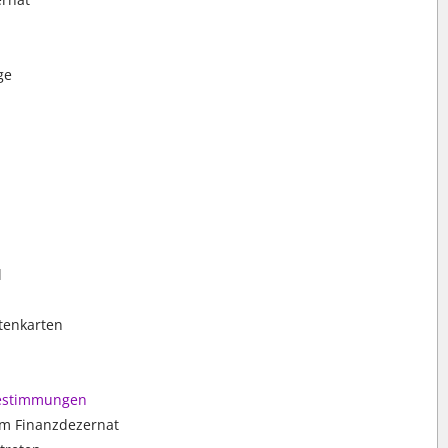
ge
l
tenkarten
bestimmungen
im Finanzdezernat