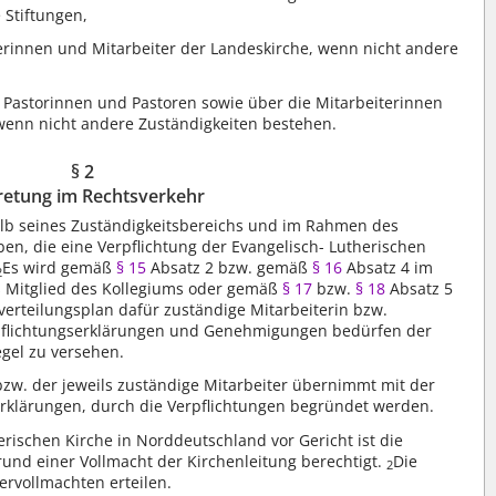
 Stiftungen,
iterinnen und Mitarbeiter der Landeskirche, wenn nicht andere
ie Pastorinnen und Pastoren sowie über die Mitarbeiterinnen
wenn nicht andere Zuständigkeiten bestehen.
§ 2
retung im Rechtsverkehr
lb seines Zuständigkeitsbereichs und im Rahmen des
ben, die eine Verpflichtung der Evangelisch- Lutherischen
Es wird gemäß
§ 15
Absatz 2 bzw. gemäß
§ 16
Absatz 4 im
2
s Mitglied des Kollegiums oder gemäß
§ 17
bzw.
§ 18
Absatz 5
erteilungsplan dafür zuständige Mitarbeiterin bzw.
pflichtungserklärungen und Genehmigungen bedürfen der
egel zu versehen.
bzw. der jeweils zuständige Mitarbeiter übernimmt mit der
rklärungen, durch die Verpflichtungen begründet werden.
erischen Kirche in Norddeutschland vor Gericht ist die
rund einer Vollmacht der Kirchenleitung berechtigt.
Die
2
ervollmachten erteilen.