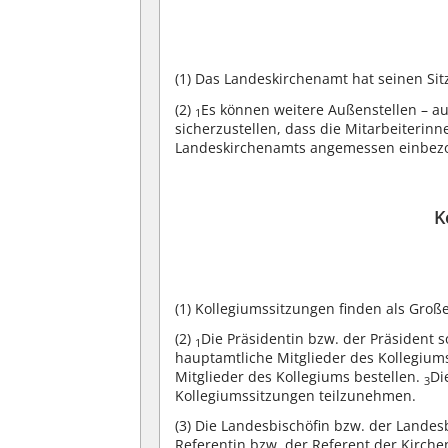
(1)
Das Landeskirchenamt hat seinen Sitz 
(2)
Es können weitere Außenstellen – a
1
sicherzustellen, dass die Mitarbeiterin
Landeskirchenamts angemessen einbez
K
(1)
Kollegiumssitzungen finden als Große
(2)
Die Präsidentin bzw. der Präsident
1
hauptamtliche Mitglieder des Kollegium
Mitglieder des Kollegiums bestellen.
Di
3
Kollegiumssitzungen teilzunehmen.
(3)
Die Landesbischöfin bzw. der Landesb
Referentin bzw. der Referent der Kirche