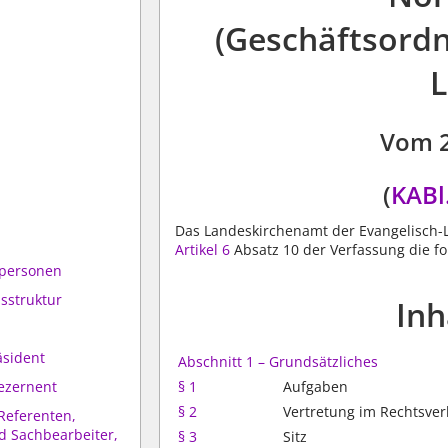
(Geschäftsord
Vom 
(
KABl.
Das Landeskirchenamt der Evangelisch-
Artikel 6
Absatz 10 der Verfassung die f
tpersonen
sstruktur
Inh
äsident
Abschnitt 1 – Grundsätzliches
ezernent
§ 1
Aufgaben
§ 2
Vertretung im Rechtsver
Referenten,
d Sachbearbeiter,
§ 3
Sitz