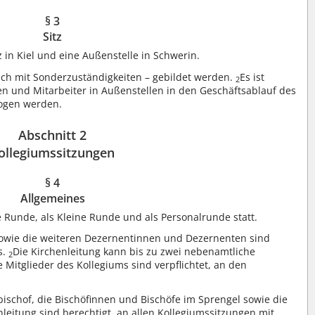
§ 3
Sitz
in Kiel und eine Außenstelle in Schwerin.
uch mit Sonderzuständigkeiten – gebildet werden.
Es ist
2
nen und Mitarbeiter in Außenstellen in den Geschäftsablauf des
ogen werden.
Abschnitt 2
ollegiumssitzungen
§ 4
Allgemeines
 Runde, als Kleine Runde und als Personalrunde statt.
 sowie die weiteren Dezernentinnen und Dezernenten sind
s.
Die Kirchenleitung kann bis zu zwei nebenamtliche
2
e Mitglieder des Kollegiums sind verpflichtet, an den
ischof, die Bischöfinnen und Bischöfe im Sprengel sowie die
nleitung sind berechtigt, an allen Kollegiumssitzungen mit