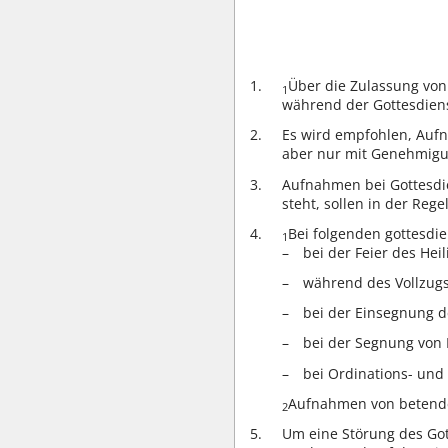
Über die Zulassung von
1
während der Gottesdiens
Es wird empfohlen, Aufn
aber nur mit Genehmigun
Aufnahmen bei Gottesdie
steht, sollen in der Reg
Bei folgenden gottesdi
1
bei der Feier des He
während des Vollzugs
bei der Einsegnung 
bei der Segnung von 
bei Ordinations- un
Aufnahmen von betende
2
Um eine Störung des Go