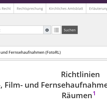
s Recht
Rechtsprechung
Kirchliches Amtsblatt
Erläuterun
Suche mit Platzhalter "*", Bsp. Pfarrer*,
Suchen
Weitere Suchoperatoren finden Sie in un
m- und Fernsehaufnahmen (FotoRL)
Richtlinien
-, Film- und Fernsehaufnahme
1
Räumen