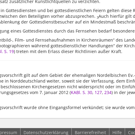
atz zusätzlicher Kunstlichtquellen zu verzichten.
n Gottesdiensten und bei gottesdienstlichen Feiern gelten diese 
zwischen den Beteiligten vorher abzusprechen.
Auch hierfür gilt
3
Ablenkung der Gottesdienstbesucher auf ein Mindestmaß beschränk
agung eines Gottesdienstes durch das Fernsehen bedarf besondere
Lichtbild-, Film- und Fernsehaufnahmen in Kirchenräumen“ des La
tographieren während gottesdienstlicher Handlungen“ der Kirchen
. S. 19
) treten mit dem Erlass dieser Richtlinien außer Kraft.
svorschrift gilt auf dem Gebiet der ehemaligen Nordelbischen Ev.
he in Norddeutschland weiter, soweit sie der Verfassung, dem Ei
eschlossenen Kirchengesetzen nicht widerspricht oder im Einführ
rungsgesetzes vom 7. Januar 2012 (
KABl. S. 30
,
127
,
234
) in der je
gsvorschrift wurde ohne Eingangsformel verkündet; sie wurde vo
pressum
Datenschutzerklärung
Barrierefreiheit
Hilfe
Coo