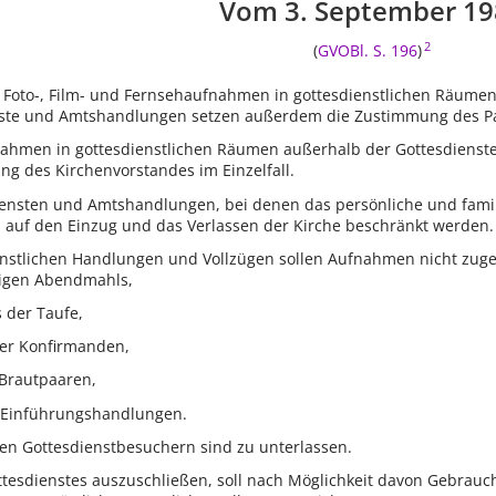
Vom 3. September 19
2
(
GVOBl. S. 196
)
 Foto-, Film- und Fernsehaufnahmen in gottesdienstlichen Räumen
te und Amtshandlungen setzen außerdem die Zustimmung des Pasto
ahmen in gottesdienstlichen Räumen außerhalb der Gottesdienste
g des Kirchenvorstandes im Einzelfall.
nsten und Amtshandlungen, bei denen das persönliche und famili
el auf den Einzug und das Verlassen der Kirche beschränkt werden.
enstlichen Handlungen und Vollzügen sollen Aufnahmen nicht zug
iligen Abendmahls,
 der Taufe,
der Konfirmanden,
Brautpaaren,
d Einführungshandlungen.
n Gottesdienstbesuchern sind zu unterlassen.
ttesdienstes auszuschließen, soll nach Möglichkeit davon Gebrau