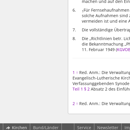
machen und auf den Eins
Für Fernsehaufnahmen i
1
solche Aufnahmen sind 
vermeiden ist und eine 
Die vollständige Übertr
Die „Richtlinien betr. 
die Bekanntmachung „Pho
11. Februar 1949 (
KGVOBl
1
↑
Red. Anm.: Die Verwaltung
Evangelisch-Lutherische Kirc
Verfassunggebenden Synode b
Teil 1 § 2
Absatz 2 des Einfüh
2
↑
Red. Anm.: Die Verwaltun
wbv Kommunikation: Kirchenverwaltung LAW|PUBLISHER
Kirchen
Bund/Länder
Service
Newsletter
Im