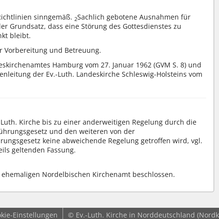
Richtlinien sinngemäß.
Sachlich gebotene Ausnahmen für
2
 der Grundsatz, dass eine Störung des Gottesdienstes zu
t bleibt.
r Vorbereitung und Betreuung.
ndeskirchenamtes Hamburg vom 27. Januar 1962 (GVM S. 8) und
leitung der Ev.-Luth. Landeskirche Schleswig-Holsteins vom
-Luth. Kirche bis zu einer anderweitigen Regelung durch die
nführungsgesetz und den weiteren von der
ungsgesetz keine abweichende Regelung getroffen wird, vgl.
weils geltenden Fassung.
m ehemaligen Nordelbischen Kirchenamt beschlossen.
kie-Einstellungen
© Ev.-Luth. Kirche in Norddeutschland (Nordk