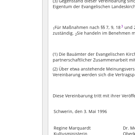
(3)
Gegenstand dieser Vereinbarung sind
Eigentum der Evangelischen Landeskirc
3
Für Maßnahmen nach §§ 7, 9, 18
und 
1
zuständig.
Sie handeln im Benehmen m
2
(1)
Die Bauämter der Evangelischen Kirc
partnerschaftlicher Zusammenarbeit m
(2)
Über etwa anstehende Meinungsversc
Vereinbarung werden sich die Vertragspa
Diese Vereinbarung tritt mit ihrer Veröff
Schwerin, den 3. Mai 1996
Regine Marquardt
Dr. M
Kultusministerin
Oberk