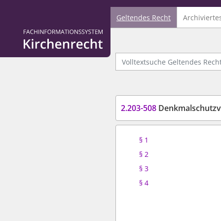
Geltendes Recht
Archivierte
Logo Fachinformationssystem Kirchenrecht
Volltextsuche Geltendes Recht
2.203-508
Denkmalschutzve
§ 1
§ 2
§ 3
§ 4