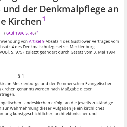
 und der Denkmalpflege an
1
ie Kirchen
2
(
KABl 1996 S. 46
)
 Anwendung von
Artikel 9
Absatz 4 des Güstrower Vertrages vom
 Absatz 4 des Denkmalschutzgesetzes Mecklenburg-
l. S. 975), zuletzt geändert durch Gesetz vom 3. Mai 1994
§ 1
skirche Mecklenburgs und der Pommerschen Evangelischen
eskirchen genannt) werden nach Maßgabe dieser
rtragen.
gelischen Landeskirchen erfolgt an die jeweils zuständige
en zur Wahrnehmung dieser Aufgaben je ein kirchliches
mung kunstgeschichtlicher, architektonischer und