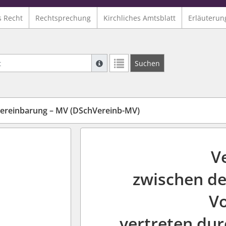
s Recht
Rechtsprechung
Kirchliches Amtsblatt
Erläuterun
Suche mit Platzhalter "*", Bsp. Pfarrer*,
Suchen
Weitere Suchoperatoren finden Sie in un
reinbarung – MV (DSchVereinb-MV)
V
zwischen d
V
vertreten dur