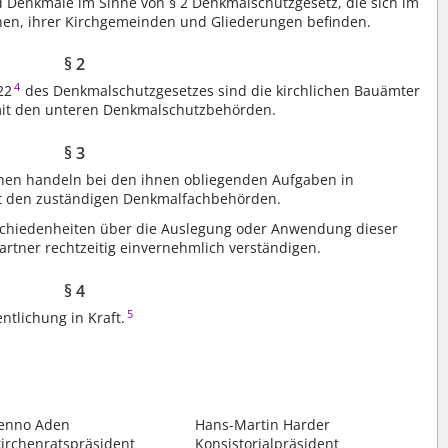
 Denkmale im Sinne von § 2 Denkmalschutzgesetz, die sich im
hen, ihrer Kirchgemeinden und Gliederungen befinden.
§ 2
4
22
des Denkmalschutzgesetzes sind die kirchlichen Bauämter
it den unteren Denkmalschutzbehörden.
§ 3
hen handeln bei den ihnen obliegenden Aufgaben in
it den zuständigen Denkmalfachbehörden.
hiedenheiten über die Auslegung oder Anwendung dieser
rtner rechtzeitig einvernehmlich verständigen.
§ 4
5
entlichung in Kraft.
enno Aden
Hans-Martin Harder
irchenratspräsident
Konsistorialpräsident