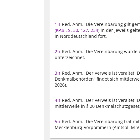
1
↑
Red. Anm.: Die Vereinbarung gilt g
(
KABl. S. 30
,
127
,
234
) in der jeweils ge
in Norddeutschland fort.
2
↑
Red. Anm.: Die Vereinbarung wurde un
unterzeichnet.
3
↑
Red. Anm.: Der Verweis ist veraltet
Denkmalbehörden“ findet sich mittlerwei
2026).
4
↑
Red. Anm.: Der Verweis ist veraltet. 
mittlerweile in § 20 Denkmalschutzgesetz
5
↑
Red. Anm.: Die Vereinbarung trat mit
Mecklenburg-Vorpommern (Amtsbl. M-V 19