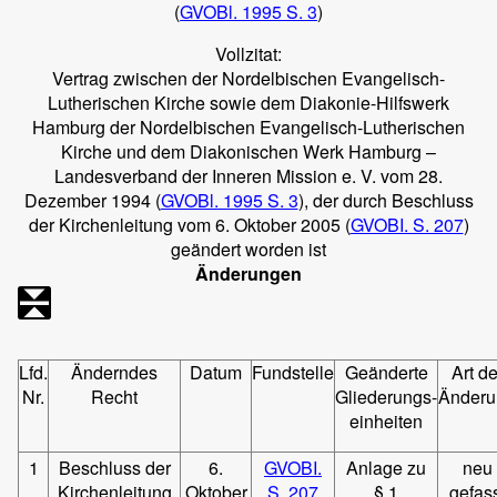
(
GVOBl. 1995 S. 3
)
Vollzitat:
Vertrag zwischen der Nordelbischen Evangelisch-
Lutherischen Kirche sowie dem Diakonie-Hilfswerk
Hamburg der Nordelbischen Evangelisch-Lutherischen
Kirche und dem Diakonischen Werk Hamburg –
Landesverband der Inneren Mission e. V. vom 28.
Dezember 1994 (
GVOBl. 1995 S. 3
), der durch Beschluss
der Kirchenleitung vom 6. Oktober 2005 (
GVOBI. S. 207
)
geändert worden ist
Änderungen
Lfd.
Änderndes
Datum
Fundstelle
Geänderte
Art de
Nr.
Recht
Gliederungs-
Änderu
einheiten
1
Beschluss der
6.
GVOBI.
Anlage zu
neu
Kirchenleitung
Oktober
S. 207
§ 1
gefas