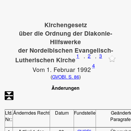
Kirchengesetz
über die Ordnung der Diakonie-
Hilfswerke
der Nordelbischen Evangelisch-
1
,
2
,
3
Lutherischen Kirche
4
Vom 1. Februar 1992
(
GVOBl. S. 86
)
Änderungen
Lfd.
Änderndes Recht
Datum
Fundstelle
Geändert
Nr.:
Paragraf