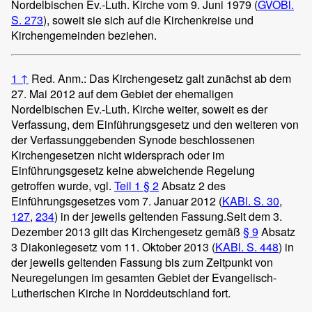
Nordelbischen Ev.-Luth. Kirche vom 9. Juni 1979 (
GVOBl.
S. 273
), soweit sie sich auf die Kirchenkreise und
Kirchengemeinden beziehen.
1
↑
Red. Anm.: Das Kirchengesetz galt zunächst ab dem
27. Mai 2012 auf dem Gebiet der ehemaligen
Nordelbischen Ev.-Luth. Kirche weiter, soweit es der
Verfassung, dem Einführungsgesetz und den weiteren von
der Verfassunggebenden Synode beschlossenen
Kirchengesetzen nicht widersprach oder im
Einführungsgesetz keine abweichende Regelung
getroffen wurde, vgl.
Teil 1 § 2
Absatz 2 des
Einführungsgesetzes vom 7. Januar 2012 (
KABl. S. 30
,
127
,
234
) in der jeweils geltenden Fassung.
Seit dem 3.
Dezember 2013 gilt das Kirchengesetz gemäß
§ 9
Absatz
3 Diakoniegesetz vom 11. Oktober 2013 (
KABl. S. 448
) in
der jeweils geltenden Fassung bis zum Zeitpunkt von
Neuregelungen im gesamten Gebiet der Evangelisch-
Lutherischen Kirche in Norddeutschland fort.