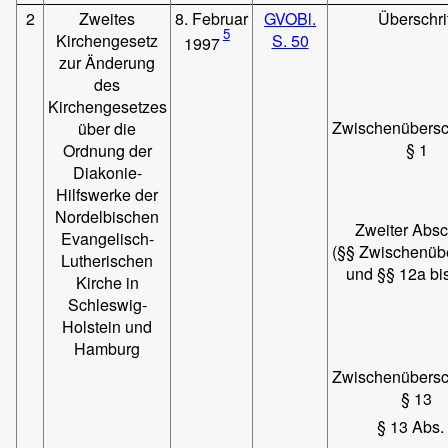
2
Zweites
8. Februar
GVOBl.
Überschrif
5
Kirchengesetz
S. 50
1997
zur Änderung
des
Kirchengesetzes
Zwischenübersch
über die
§ 1
Ordnung der
Diakonie-
Hilfswerke der
Nordelbischen
Zweiter Absc
Evangelisch-
(§§ Zwischenübe
Lutherischen
und §§ 12a bi
Kirche in
Schleswig-
Holstein und
Hamburg
Zwischenübersch
§ 13
§ 13 Abs.