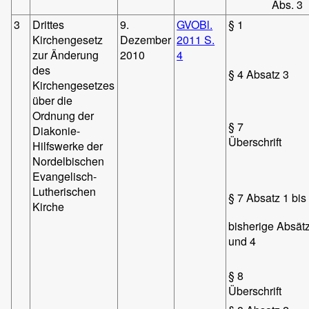
Abs. 3
3
Drittes
9.
GVOBl.
§ 1
Kirchengesetz
Dezember
2011 S.
zur Änderung
2010
4
des
§ 4 Absatz 3
Kirchengesetzes
über die
Ordnung der
§ 7
Diakonie-
Überschrift
Hilfswerke der
Nordelbischen
Evangelisch-
Lutherischen
§ 7 Absatz 1 bis
Kirche
bisherige Absät
und 4
§ 8
Überschrift