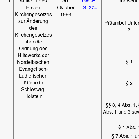
1
Artikel 1 des
30.
GVOBl.
Überschrif
Ersten
Oktober
S. 274
Kirchengesetzes
1993
zur Änderung
Präambel Unte
des
3
Kirchengesetzes
über die
Ordnung des
Hilfswerks der
§ 1
Nordelbischen
Evangelisch-
Lutherischen
Kirche in
§ 2
Schleswig-
Holstein
§§ 3, 4 Abs. 1, 
Abs. 1 und 3 so
§ 4 Abs. 
§ 7 Abs. 1 u