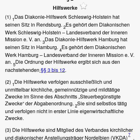
Hilfswerke
(1)
Das Diakonie-Hilfswerk Schleswig-Holstein hat
1
seinen Sitz in Rendsburg.
Es gehört dem Diakonischen
2
Werk Schleswig-Holstein – Landesverband der Inneren
Mission e. V. an.
Das Diakonie-Hilfswerk Hamburg hat
3
seinen Sitz in Hamburg.
Es gehört dem Diakonischen
4
Werk Hamburg – Landesverband der Inneren Mission e. V.
an.
Die Ordnung der Hilfswerke ergibt sich aus den
5
nachstehenden
§§ 3 bis 12
.
(2)
Die Hilfswerke verfolgen ausschließlich und
1
unmittelbar kirchliche, gemeinnützige und mildtätige
Zwecke im Sinne des Abschnitts „Steuerbegünstigte
Zwecke“ der Abgabenordnung.
Sie sind selbstlos tätig
2
und verfolgen nicht in erster Linie eigenwirtschaftliche
Zwecke.
(3)
Die Hilfswerke sind Mitglied des Verbandes kirchlicher
7
und diakonischer Anstellungsträger Nordelbien (VKDA)
.