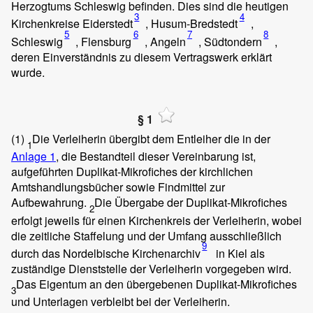
Herzogtums Schleswig befinden. Dies sind die heutigen
3
4
Kirchenkreise Eiderstedt
, Husum-Bredstedt
,
5
6
7
8
Schleswig
, Flensburg
, Angeln
, Südtondern
,
deren Einverständnis zu diesem Vertragswerk erklärt
wurde.
§ 1
(1)
Die Verleiherin übergibt dem Entleiher die in der
1
Anlage 1
, die Bestandteil dieser Vereinbarung ist,
aufgeführten Duplikat-Mikrofiches der kirchlichen
Amtshandlungsbücher sowie Findmittel zur
Aufbewahrung.
Die Übergabe der Duplikat-Mikrofiches
2
erfolgt jeweils für einen Kirchenkreis der Verleiherin, wobei
die zeitliche Staffelung und der Umfang ausschließlich
9
durch das Nordelbische Kirchenarchiv
in Kiel als
zuständige Dienststelle der Verleiherin vorgegeben wird.
Das Eigentum an den übergebenen Duplikat-Mikrofiches
3
und Unterlagen verbleibt bei der Verleiherin.