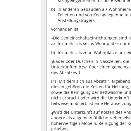
Kochgelegenheiten für die Bewohne
in anderen Gebäuden als Wohnheime
Toiletten und von Kochgelegenheiten
Anstellungsträgers
vorhanden ist.
Die Gemeinschaftseinrichtungen sind n
2
für mehr als sechs Wohnplätze nur e
für mehr als zehn Wohnplätze nur ei
Bäder oder Duschen in Nasszellen, die
3
Unterkünften bzw. über einen gemeinsa
des Absatzes 1.
(4)
Mit dem sich aus Absatz 1 ergebend
1
diesen gehören die Kosten für Heizung, 
sowie die Reinigung der Bettwäsche un
nicht erbracht oder wird die Unterkunf
teilweise möbliert, ist eine Herabsetzu
Wird die Unterkunft auf Kosten des Ans
4
andere als allgemein übliche Nebenleist
höherwertigen Möbeln, Reinigung der Kö
erheben.