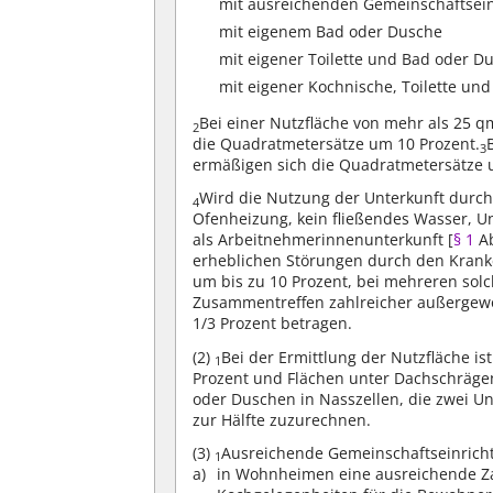
mit ausreichenden Gemeinschaftsei
mit eigenem Bad oder Dusche
mit eigener Toilette und Bad oder D
mit eigener Kochnische, Toilette un
Bei einer Nutzfläche von mehr als 25 
2
die Quadratmetersätze um 10 Prozent.
3
ermäßigen sich die Quadratmetersätze u
Wird die Nutzung der Unterkunft durch
4
Ofenheizung, kein fließendes Wasser, 
als Arbeitnehmerinnenunterkunft [
§ 1
Ab
erheblichen Störungen durch den Kranke
um bis zu 10 Prozent, bei mehreren sol
Zusammentreffen zahlreicher außergewö
1/3 Prozent betragen.
(2)
Bei der Ermittlung der Nutzfläche 
1
Prozent und Flächen unter Dachschräge
oder Duschen in Nasszellen, die zwei Un
zur Hälfte zuzurechnen.
(3)
Ausreichende Gemeinschaftseinrich
1
in Wohnheimen eine ausreichende Za