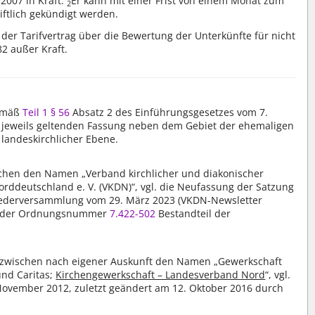
 2007 in Kraft.
Er kann mit einer Frist von einem Monat zum
2
iftlich gekündigt werden.
t der Tarifvertrag über die Bewertung der Unterkünfte für nicht
2 außer Kraft.
gemäß
Teil 1 § 56
Absatz 2 des Einführungsgesetzes vom 7.
r jeweils geltenden Fassung neben dem Gebiet der ehemaligen
 landeskirchlicher Ebene.
schen den Namen „Verband kirchlicher und diakonischer
Norddeutschland e. V. (VKDN)“, vgl. die Neufassung der Satzung
iederversammlung vom 29. März 2023 (VKDN-Newsletter
ter der Ordnungsnummer
7.422-502
Bestandteil der
inzwischen nach eigener Auskunft den Namen „Gewerkschaft
und Caritas;
Kirchengewerkschaft – Landesverband Nord
“, vgl.
ovember 2012, zuletzt geändert am 12. Oktober 2016 durch