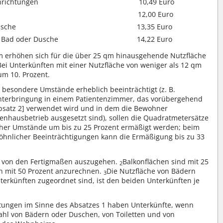
nrichtungen
10,49 Euro
12,00 Euro
usche
13,35 Euro
d Bad oder Dusche
14,22 Euro
qm erhöhen sich für die über 25 qm hinausgehende Nutzfläche
Bei Unterkünften mit einer Nutzfläche von weniger als 12 qm
m 10. Prozent.
 besondere Umstände erheblich beeinträchtigt (z. B.
Unterbringung in einem Patientenzimmer, das vorübergehend
satz 2] verwendet wird und in dem die Bewohner
nhausbetrieb ausgesetzt sind), sollen die Quadratmetersätze
cher Umstände um bis zu 25 Prozent ermäßigt werden; beim
hnlicher Beeinträchtigungen kann die Ermäßigung bis zu 33
ist von den Fertigmaßen auszugehen.
Balkonflächen sind mit 25
2
n mit 50 Prozent anzurechnen.
Die Nutzfläche von Bädern
3
terkünften zugeordnet sind, ist den beiden Unterkünften je
tungen im Sinne des Absatzes 1 haben Unterkünfte, wenn
hl von Bädern oder Duschen, von Toiletten und von