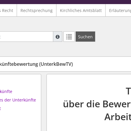
s Recht
Rechtsprechung
Kirchliches Amtsblatt
Erläuterun
Suche mit Platzhalter "*", Bsp. Pfarrer*,
Suchen
Weitere Suchoperatoren finden Sie in un
rkünftebewertung (UnterkBewTV)
T
künfte
es der Unterkünfte
über die Bewer
t
Arbei