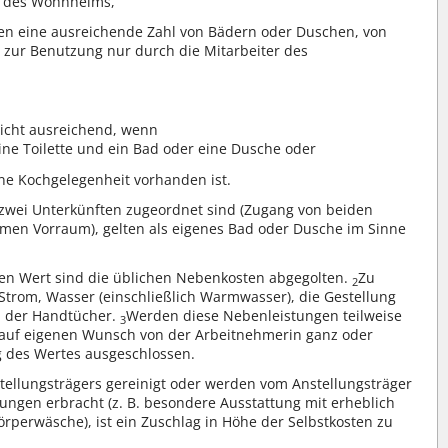
r des Wohnheims,
n eine ausreichende Zahl von Bädern oder Duschen, von
 zur Benutzung nur durch die Mitarbeiter des
icht ausreichend, wenn
ine Toilette und ein Bad oder eine Dusche oder
ne Kochgelegenheit vorhanden ist.
 zwei Unterkünften zugeordnet sind (Zugang von beiden
men Vorraum), gelten als eigenes Bad oder Dusche im Sinne
en Wert sind die üblichen Nebenkosten abgegolten.
Zu
2
Strom, Wasser (einschließlich Warmwasser), die Gestellung
d der Handtücher.
Werden diese Nebenleistungen teilweise
3
t auf eigenen Wunsch von der Arbeitnehmerin ganz oder
ng des Wertes ausgeschlossen.
tellungsträgers gereinigt oder werden vom Anstellungsträger
ungen erbracht (z. B. besondere Ausstattung mit erheblich
rperwäsche), ist ein Zuschlag in Höhe der Selbstkosten zu