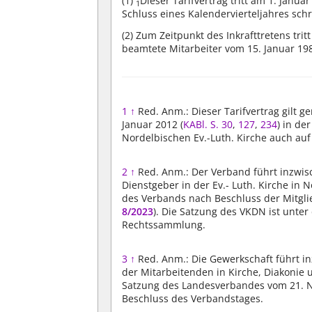
(1)
Dieser Tarifvertrag tritt am 1. Januar
1
Schluss eines Kalendervierteljahres schr
(2)
Zum Zeitpunkt des Inkrafttretens trit
beamtete Mitarbeiter vom 15. Januar 198
1
↑
Red. Anm.: Dieser Tarifvertrag gilt 
Januar 2012 (
KABl. S. 30
,
127
,
234
) in de
Nordelbischen Ev.-Luth. Kirche auch auf
2
↑
Red. Anm.: Der Verband führt inzwi
Dienstgeber in der Ev.- Luth. Kirche in 
des Verbands nach Beschluss der Mitgl
8/2023
). Die Satzung des VKDN ist un
Rechtssammlung.
3
↑
Red. Anm.: Die Gewerkschaft führt 
der Mitarbeitenden in Kirche, Diakonie 
Satzung des Landesverbandes vom 21. N
Beschluss des Verbandstages.