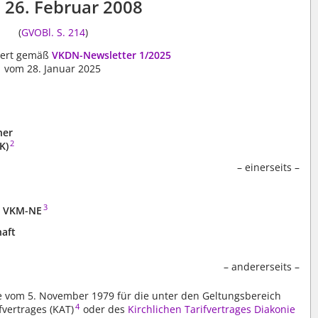
26. Februar 2008
(
GVOBl. S. 214
)
dert gemäß
VKDN-Newsletter 1/2025
vom 28. Januar 2025
her
2
K)
– einerseits –
3
– VKM-NE
haft
– andererseits –
ge vom 5. November 1979 für die unter den Geltungsbereich
4
vertrages (KAT)
oder des
Kirchlichen Tarifvertrages Diakonie