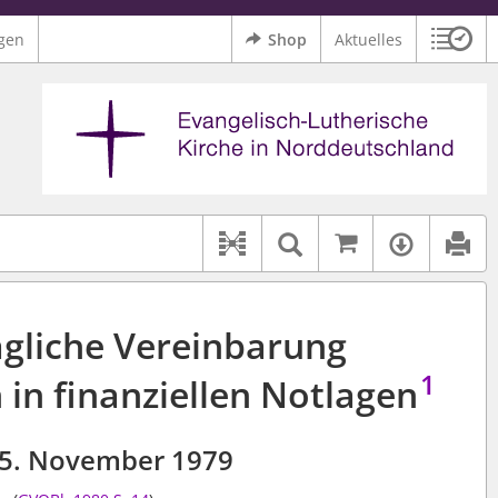
gen
Shop
Aktuelles
Sitzu
Logo Ev.-Luth. Kirche in Norddeutschland
 findet auch: "Pfarrerinitiative" oder "Pfarrerausschuss".
serer Hilfe.
Auf kirchenr
Textsuche im D
Verfüg
Dokument-Beziehungen
agliche Vereinbarung
1
in finanziellen Notlagen
5. November 1979