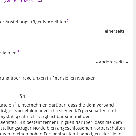
(
GVOBl. 1980 S. 14
)
2
er Anstellungsträger Nordelbien
– einerseits –
3
rdelbien
– andererseits –
arung über Regelungen in finanziellen Notlagen
§ 1
4
arteien
Einvernehmen darüber, dass die dem Verband
gsträger Nordelbien angeschlossenen Körperschaften und
tungsfähigkeit nicht vergleichbar sind mit den
Dienstes.
Es besteht ferner Einigkeit darüber, dass die dem
2
nstellungsträger Nordelbien angeschlossenen Körperschaften
Aufgaben einen hohen Personalbestand benötigen, der sie in