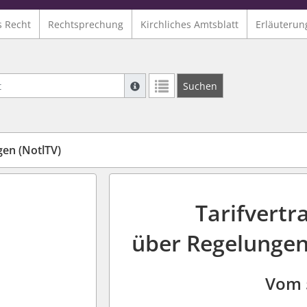
s Recht
Rechtsprechung
Kirchliches Amtsblatt
Erläuterun
Suche mit Platzhalter "*", Bsp. Pfarrer*,
Suchen
Weitere Suchoperatoren finden Sie in un
gen (NotlTV)
Tarifvertr
über Regelungen 
Vom 