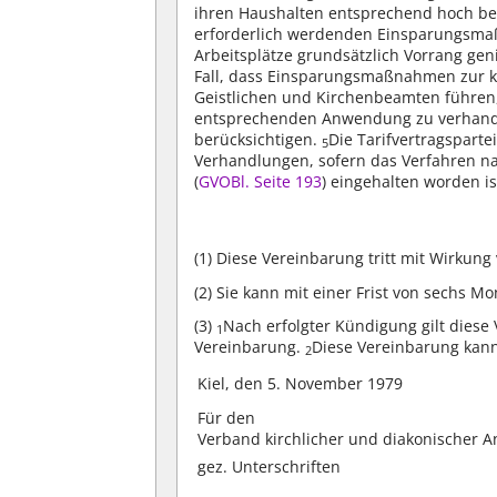
ihren Haushalten entsprechend hoch be
erforderlich werdenden Einsparungsmaß
Arbeitsplätze grundsätzlich Vorrang geni
Fall, dass Einsparungsmaßnahmen zur k
Geistlichen und Kirchenbeamten führen, 
entsprechenden Anwendung zu verhan
berücksichtigen.
Die Tarifvertragsparte
5
Verhandlungen, sofern das Verfahren na
(
GVOBl. Seite 193
) eingehalten worden is
(1)
Diese Vereinbarung tritt mit Wirkung
(2)
Sie kann mit einer Frist von sechs M
(3)
Nach erfolgter Kündigung gilt diese
1
Vereinbarung.
Diese Vereinbarung kan
2
Kiel, den 5. November 1979
Für den
Verband kirchlicher und diakonischer A
gez. Unterschriften