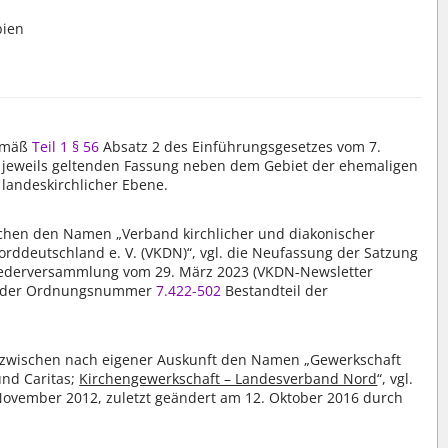
bien
gemäß
Teil 1 § 56
Absatz 2 des Einführungsgesetzes vom 7.
r jeweils geltenden Fassung neben dem Gebiet der ehemaligen
 landeskirchlicher Ebene.
schen den Namen „Verband kirchlicher und diakonischer
Norddeutschland e. V. (VKDN)“, vgl. die Neufassung der Satzung
iederversammlung vom 29. März 2023 (VKDN-Newsletter
ter der Ordnungsnummer
7.422-502
Bestandteil der
inzwischen nach eigener Auskunft den Namen „Gewerkschaft
und Caritas;
Kirchengewerkschaft – Landesverband Nord
“, vgl.
ovember 2012, zuletzt geändert am 12. Oktober 2016 durch