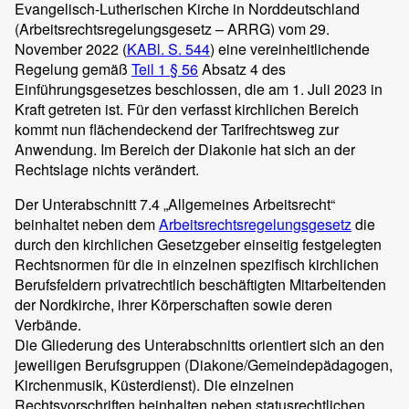
Evangelisch-Lutherischen Kirche in Norddeutschland
(Arbeitsrechtsregelungsgesetz – ARRG) vom 29.
November 2022 (
KABl. S. 544
) eine vereinheitlichende
Regelung gemäß
Teil 1 § 56
Absatz 4 des
Einführungsgesetzes beschlossen, die am 1. Juli 2023 in
Kraft getreten ist. Für den verfasst kirchlichen Bereich
kommt nun flächendeckend der Tarifrechtsweg zur
Anwendung. Im Bereich der Diakonie hat sich an der
Rechtslage nichts verändert.
Der Unterabschnitt 7.4 „Allgemeines Arbeitsrecht“
beinhaltet neben dem
Arbeitsrechtsregelungsgesetz
die
durch den kirchlichen Gesetzgeber einseitig festgelegten
Rechtsnormen für die in einzelnen spezifisch kirchlichen
Berufsfeldern privatrechtlich beschäftigten Mitarbeitenden
der Nordkirche, ihrer Körperschaften sowie deren
Verbände.
Die Gliederung des Unterabschnitts orientiert sich an den
jeweiligen Berufsgruppen (Diakone/Gemeindepädagogen,
Kirchenmusik, Küsterdienst). Die einzelnen
Rechtsvorschriften beinhalten neben statusrechtlichen