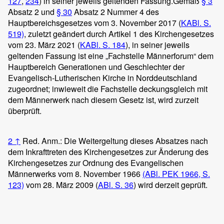
127
,
234
) in seiner jeweils geltenden Fassung.
Gemäß
§ 3
Absatz 2 und
§ 30
Absatz 2 Nummer 4 des
Hauptbereichsgesetzes vom 3. November 2017 (
KABl. S.
519)
, zuletzt geändert durch Artikel 1 des Kirchengesetzes
vom 23. März 2021 (
KABl. S. 184
), in seiner jeweils
geltenden Fassung ist eine „Fachstelle Männerforum“ dem
Hauptbereich Generationen und Geschlechter der
Evangelisch-Lutherischen Kirche in Norddeutschland
zugeordnet; inwieweit die Fachstelle deckungsgleich mit
dem Männerwerk nach diesem Gesetz ist, wird zurzeit
überprüft.
2
↑
Red. Anm.: Die Weitergeltung dieses Absatzes nach
dem Inkrafttreten des Kirchengesetzes zur Änderung des
Kirchengesetzes zur Ordnung des Evangelischen
Männerwerks vom 8. November 1966
(ABl. PEK 1966, S.
123)
vom 28. März 2009 (
ABl. S. 36
) wird derzeit geprüft.