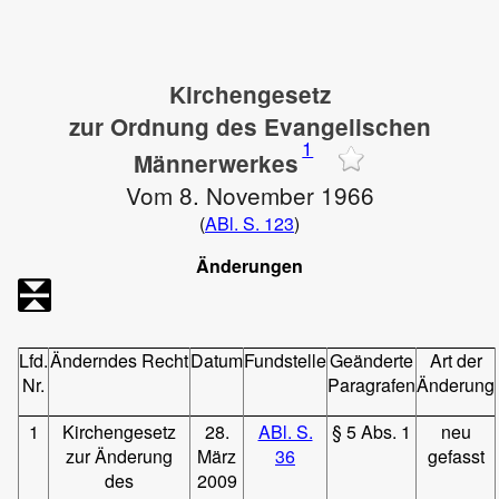
Kirchengesetz
zur Ordnung des Evangelischen
1
Männerwerkes
Vom 8. November 1966
(
ABl. S. 123
)
Änderungen
Lfd.
Änderndes Recht
Datum
Fundstelle
Geänderte
Art der
Nr.
Paragrafen
Änderung
1
Kirchengesetz
28.
ABl. S.
§ 5 Abs. 1
neu
zur Änderung
März
36
gefasst
des
2009