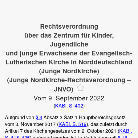
Rechtsverordnung
über das Zentrum für Kinder,
Jugendliche
und junge Erwachsene der Evangelisch-
Lutherischen Kirche in Norddeutschland
(Junge Nordkirche)
(Junge Nordkirche-Rechtsverordnung –
JNVO)
Vom 9. September 2022
(
KABl. S. 402
)
Aufgrund von
§ 3
Absatz 3 Satz 1 Hauptbereichsgesetz
vom 3. November 2017 (
KABl. S. 519
), das zuletzt durch
Artikel 7 des Kirchengesetzes vom 2. Oktober 2021 (
KABl.
S. 415
,
425
) geändert worden ist, in Verbindung mit
§ 18